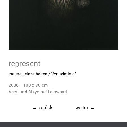
represent
malerei
,
einzelheiten
/ Von
admin-cf
2006
100 x 80 cm
Acryl und Alkyd auf Leinwand
Beitragsnavigation
←
zurück
weiter
→