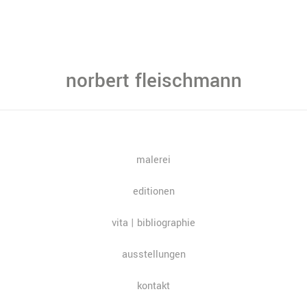
Zum
Inhalt
springen
norbert fleischmann
malerei
editionen
vita | bibliographie
ausstellungen
kontakt